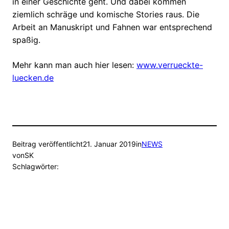
in einer Geschichte geht. Und dabei kommen
ziemlich schräge und komische Stories raus. Die
Arbeit an Manuskript und Fahnen war entsprechend
spaßig.
Mehr kann man auch hier lesen:
www.verrueckte-
luecken.de
Beitrag veröffentlicht
21. Januar 2019
in
NEWS
von
SK
Schlagwörter: